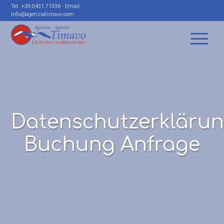
Tel.
+39.0431.71336
- Email:
info@agenziatimavo.com
Datenschutzerkläru
Buchung Anfrage