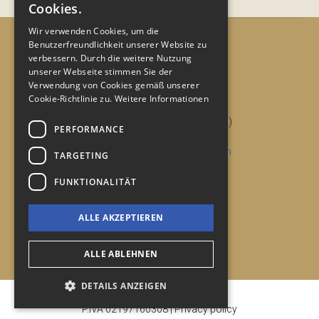
Cookies.
ENGLISH
Wir verwenden Cookies, um die
Benutzerfreundlichkeit unserer Website zu
GERMAN
verbessern. Durch die weitere Nutzung
unserer Webseite stimmen Sie der
Verwendung von Cookies gemäß unserer
KONTAKTE
Cookie-Richtlinie zu.
Weitere Informationen
Via Latisana, 5
33054 Lignano Sabbiadoro (UD)
PERFORMANCE
Tel. e fax:
+39.0431.71336
Email:
info@agenziatimavo.com
TARGETING
FUNKTIONALITÄT
NÜTZLICHE LINKS
Cookie Policy
ALLE AKZEPTIEREN
Datenschutzerklärung
Impressum
ALLE ABLEHNEN
DETAILS ANZEIGEN
© 2026 Agenzia Timavo
P.IVA 02197160308 |
Privacy policy