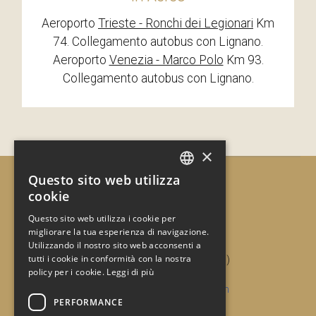
Aeroporto
Trieste - Ronchi dei Legionari
Km
74. Collegamento autobus con Lignano.
Aeroporto
Venezia - Marco Polo
Km 93.
Collegamento autobus con Lignano.
×
Questo sito web utilizza
ITALIAN
cookie
ENGLISH
Questo sito web utilizza i cookie per
CONTATTI
migliorare la tua esperienza di navigazione.
GERMAN
Via Latisana, 5
Utilizzando il nostro sito web acconsenti a
tutti i cookie in conformità con la nostra
33054 Lignano Sabbiadoro (UD)
policy per i cookie.
Leggi di più
Tel. e fax:
+39.0431.71336
Email:
info@agenziatimavo.com
PERFORMANCE